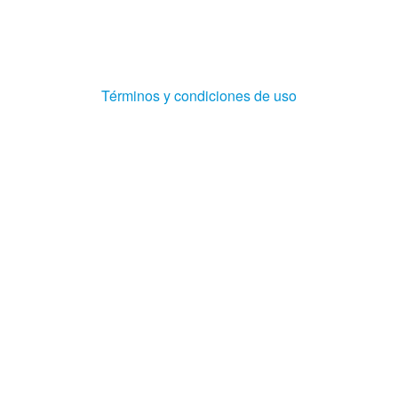
(Abre
Términos y condiciones de uso
en
ventana
nueva)