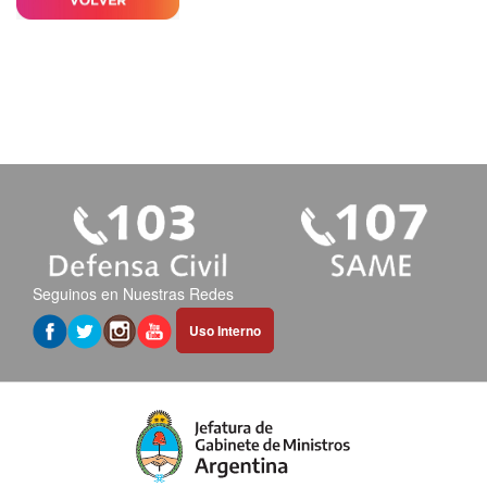
Seguinos en Nuestras Redes
Abrir
Uso Interno
hipervínculo
en
nueva
pestaña