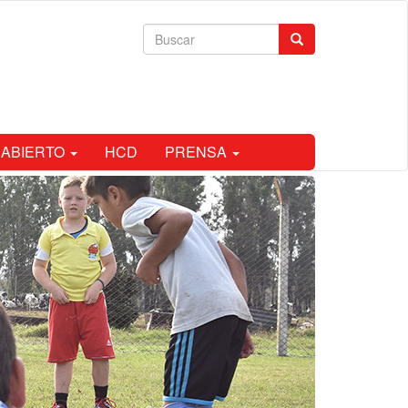
Formulario
Buscar
de
búsqueda
 ABIERTO
HCD
PRENSA