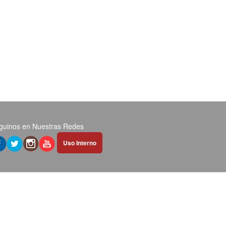
guinos en Nuestras Redes
Abrir
Uso Interno
hipervínculo
en
nueva
pestaña