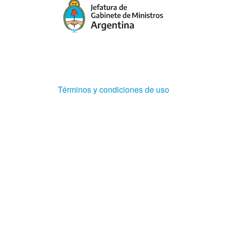
(Abre
Términos y condiciones de uso
en
ventana
nueva)