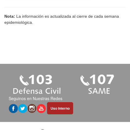
Nota:
La información es actualizada al cierre de cada semana
epidemiológica.
Seguinos en Nuestras Redes
Abrir
Uso Interno
hipervínculo
en
nueva
pestaña