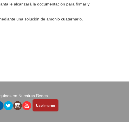
lanta le alcanzará la documentación para firmar y
 mediante una solución de amonio cuaternario.
guinos en Nuestras Redes
Abrir
Uso Interno
hipervínculo
en
nueva
pestaña