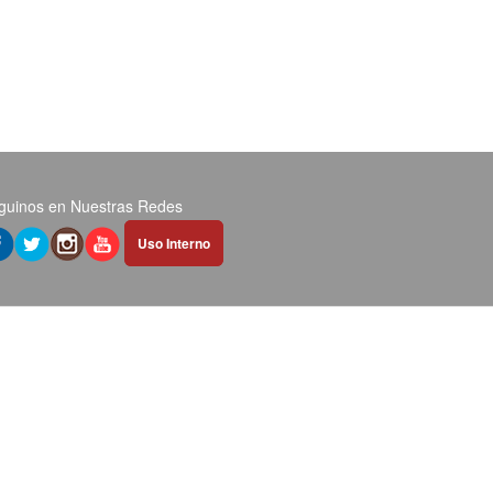
guinos en Nuestras Redes
Abrir
Uso Interno
hipervínculo
en
nueva
pestaña