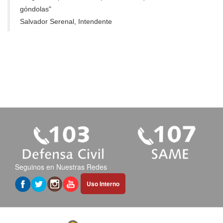
góndolas"
Salvador Serenal, Intendente
Seguinos en Nuestras Redes
Abrir
Uso Interno
hipervínculo
en
nueva
pestaña