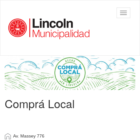
Ir
al
Municipalidad
Mostrar/
contenido
de Lincoln
barra
principal
de
navegac
Contenido
principal
Comprá Local
Av. Massey 776