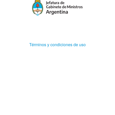
(Abre
Términos y condiciones de uso
en
ventana
nueva)