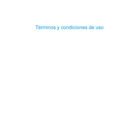
(Abre
Términos y condiciones de uso
en
ventana
nueva)