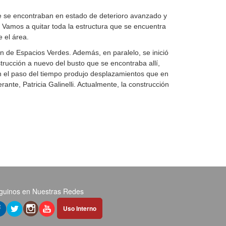
ue se encontraban en estado de deterioro avanzado y
. Vamos a quitar toda la estructura que se encuentra
 el área.
ón de Espacios Verdes. Además, en paralelo, se inició
trucción a nuevo del busto que se encontraba allí,
con el paso del tiempo produjo desplazamientos que en
nte, Patricia Galinelli. Actualmente, la construcción
guinos en Nuestras Redes
Abrir
Uso Interno
hipervínculo
en