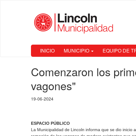
Ir
Municipalidad
al
de Lincoln
contenido
principal
INICIO
MUNICIPIO
EQUIPO DE 
Contenido
Comenzaron los primer
principal
vagones"
19-06-2024
ESPACIO PÚBLICO
La Municipalidad de Lincoln informa que se dio inicio 