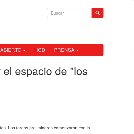
Formulario
Buscar
de
búsqueda
 ABIERTO
HCD
PRENSA
el espacio de "los
 vías. Los tareas preliminares comenzaron con la