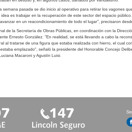
taban en desuso y, en algunos casos, dañados por vandalismo.
a semana pasada se dio inicio al operativo para retirar los vagones q
idea es trabajar en la recuperación de este sector del espacio público
 avanzar en un reacondicionamiento de todo el lugar", precisaron desde
nal de la Secretaría de Obras Públicas, en coordinación con la Direcci
ente Ernesto González. "En realidad, se está llevando a cabo la recons
ral al tratarse de una figura que estaba realizada con hierro, el cual 
estaba emplazado", señaló la presidente del Honorable Concejo Delibera
 Luciana Macaroni y Agustín Luisi.
Se