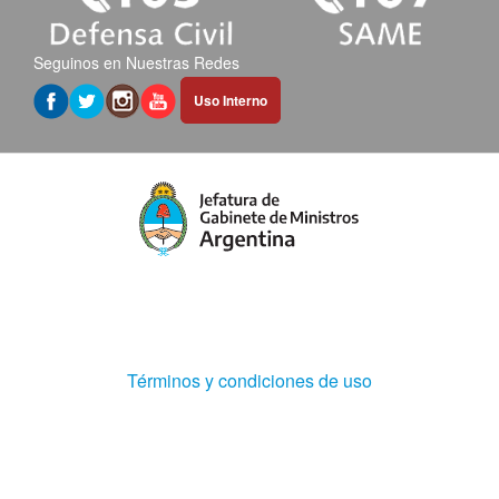
Seguinos en Nuestras Redes
Abrir
Uso Interno
hipervínculo
en
nueva
pestaña
(Abre
Términos y condiciones de uso
en
ventana
nueva)