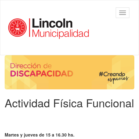
Ir
al
Municipalidad
Mostrar/
contenido
de Lincoln
barra
principal
de
navegac
Contenido
principal
Actividad Física Funcional
Martes y jueves de 15 a 16.30 hs.