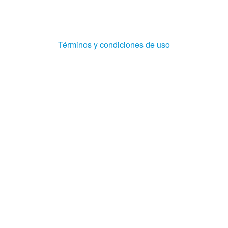
(Abre
Términos y condiciones de uso
en
ventana
nueva)