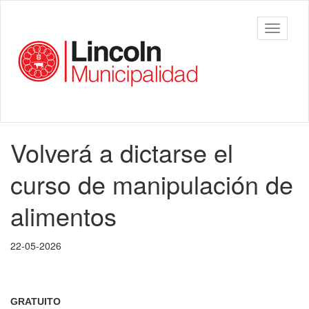
Ir
al
Municipalidad
Mostrar/
contenido
de Lincoln
barra
principal
de
navegac
Contenido
Volverá a dictarse el
principal
curso de manipulación de
alimentos
22-05-2026
GRATUITO