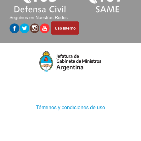
Seguinos en Nuestras Redes
Abrir
Uso Interno
hipervínculo
en
nueva
pestaña
(Abre
Términos y condiciones de uso
en
ventana
nueva)