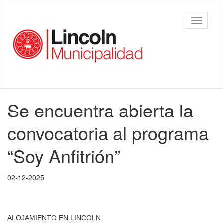
Ir
al
Municipalidad
Mostrar/
contenido
de Lincoln
barra
principal
de
navegac
Contenido
Se encuentra abierta la
principal
convocatoria al programa
“Soy Anfitrión”
02-12-2025
ALOJAMIENTO EN LINCOLN