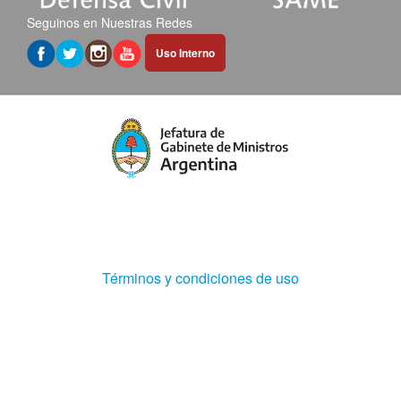
Seguinos en Nuestras Redes
Abrir
Uso Interno
hipervínculo
en
nueva
pestaña
(Abre
Términos y condiciones de uso
en
ventana
nueva)