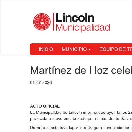
Ir
Municipalidad
al
de Lincoln
contenido
principal
INICIO
MUNICIPIO
EQUIPO DE 
Contenido
Martínez de Hoz cele
principal
01-07-2026
ACTO OFICIAL
La Municipalidad de Lincoln informa que ayer, lunes 2
protocolar estuvo encabezado por el intendente Salva
Durante el acto tuvo lugar la entrega reconocimientos 