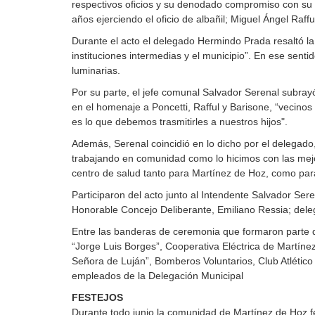
respectivos oficios y su denodado compromiso con su c
años ejerciendo el oficio de albañil; Miguel Ángel Raf
Durante el acto el delegado Hermindo Prada resaltó la 
instituciones intermedias y el municipio”. En ese sen
luminarias.
Por su parte, el jefe comunal Salvador Serenal subrayó
en el homenaje a Poncetti, Rafful y Barisone, “vecino
es lo que debemos trasmitirles a nuestros hijos".
Además, Serenal coincidió en lo dicho por el delegado,
trabajando en comunidad como lo hicimos con las mejo
centro de salud tanto para Martínez de Hoz, como par
Participaron del acto junto al Intendente Salvador Ser
Honorable Concejo Deliberante, Emiliano Ressia; deleg
Entre las banderas de ceremonia que formaron parte de
“Jorge Luis Borges”, Cooperativa Eléctrica de Martíne
Señora de Luján”, Bomberos Voluntarios, Club Atlético 
empleados de la Delegación Municipal
FESTEJOS
Durante todo junio la comunidad de Martínez de Hoz fe