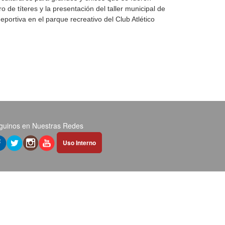
o de títeres y la presentación del taller municipal de
eportiva en el parque recreativo del Club Atlético
guinos en Nuestras Redes
Abrir
Uso Interno
hipervínculo
en
nueva
pestaña