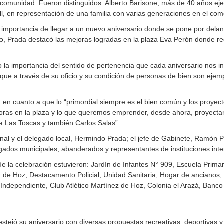
omunidad. Fueron distinguidos: Alberto Barisone, más de 40 años ejerc
full, en representación de una familia con varias generaciones en el c
importancia de llegar a un nuevo aniversario donde se pone por delante
tido, Prada destacó las mejoras logradas en la plaza Eva Perón donde r
 la importancia del sentido de pertenencia que cada aniversario nos inv
s que a través de su oficio y su condición de personas de bien son eje
 en cuanto a que lo “primordial siempre es el bien común y los proyec
ras en la plaza y lo que queremos emprender, desde ahora, proyectan
a Las Toscas y también Carlos Salas”.
enal y el delegado local, Hermindo Prada; el jefe de Gabinete, Ramón Pa
ados municipales; abanderados y representantes de instituciones inter
 la celebración estuvieron: Jardín de Infantes N° 909, Escuela Prima
z de Hoz, Destacamento Policial, Unidad Sanitaria, Hogar de ancianos,
Independiente, Club Atlético Martínez de Hoz, Colonia el Arazá, Banco 
stejó su aniversario con diversas propuestas recreativas, deportivas y