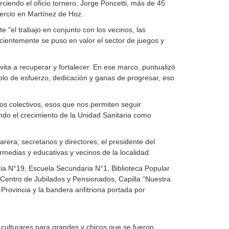
iendo el oficio tornero; Jorge Poncetti, más de 45
omercio en Martínez de Hoz.
 "el trabajo en conjunto con los vecinos, las
ecientemente se puso en valor el sector de juegos y
ita a recuperar y fortalecer. En ese marco, puntualizó
mplo de esfuerzo, dedicación y ganas de progresar, eso
tos colectivos, esos que nos permiten seguir
do el crecimiento de la Unidad Sanitaria como
rera; secretarios y directores; el presidente del
medias y educativas y vecinos de la localidad.
ria N°19, Escuela Secundaria N°1, Biblioteca Popular
 Centro de Jubilados y Pensionados, Capilla “Nuestra
Provincia y la bandera anfitriona portada por
 culturares para grandes y chicos que se fueron