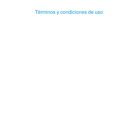
(Abre
Términos y condiciones de uso
en
ventana
nueva)