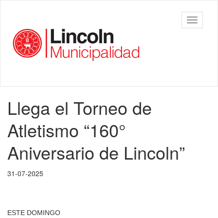
Ir
al
Municipalidad
Mostrar/
contenido
de Lincoln
barra
principal
de
navegac
Contenido
Llega el Torneo de
principal
Atletismo “160°
Aniversario de Lincoln”
31-07-2025
ESTE DOMINGO