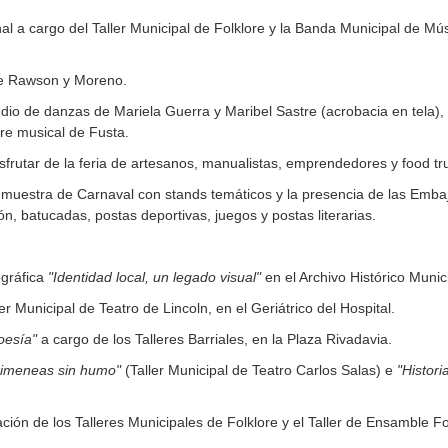
l a cargo del Taller Municipal de Folklore y la Banda Municipal de Mús
re Rawson y Moreno.
dio de danzas de Mariela Guerra y Maribel Sastre (acrobacia en tela), el
rre musical de Fusta.
isfrutar de la feria de artesanos, manualistas, emprendedores y food t
muestra de Carnaval con stands temáticos y la presencia de las Embaj
ón, batucadas, postas deportivas, juegos y postas literarias.
ográfica
"Identidad local, un legado visual"
en el Archivo Histórico Munic
ler Municipal de Teatro de Lincoln, en el Geriátrico del Hospital.
oesía"
a cargo de los Talleres Barriales, en la Plaza Rivadavia.
imeneas sin humo"
(Taller Municipal de Teatro Carlos Salas) e
"Histori
ación de los Talleres Municipales de Folklore y el Taller de Ensamble Fo