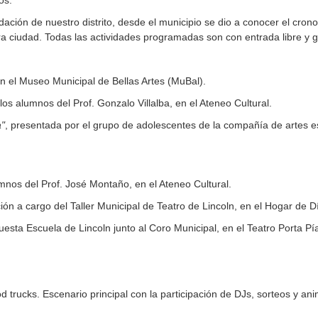
os.
ación de nuestro distrito, desde el municipio se dio a conocer el cro
tra ciudad. Todas las actividades programadas son con entrada libre y gr
en el Museo Municipal de Bellas Artes (MuBal).
os alumnos del Prof. Gonzalo Villalba, en el Ateneo Cultural.
"
, presentada por el grupo de adolescentes de la compañía de artes esc
mnos del Prof. José Montaño, en el Ateneo Cultural.
ción a cargo del Taller Municipal de Teatro de Lincoln, en el Hogar de D
uesta Escuela de Lincoln junto al Coro Municipal, en el Teatro Porta Pí
 trucks. Escenario principal con la participación de DJs, sorteos y an