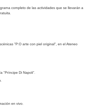
nograma completo de las actividades que se llevarán a
atuita.
énicas "P:O arte con piel original", en el Ateneo
ía “Príncipe Di Napoli”.
a.
imación en vivo.