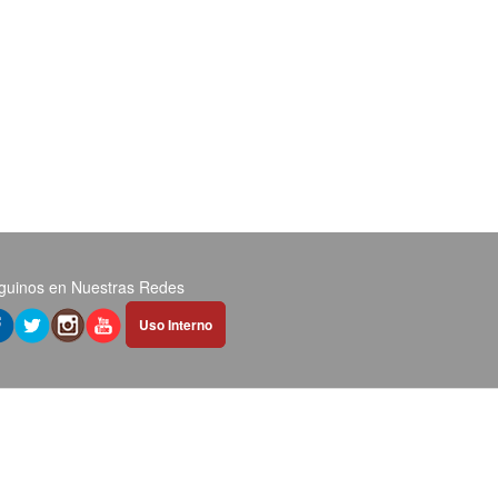
guinos en Nuestras Redes
Abrir
Uso Interno
hipervínculo
en
nueva
pestaña