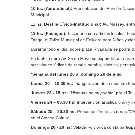
10 hs. (Acto oficial):
Presentación del Pericón Naciona
Municipal.
11 hs. Desfile Cívico-Institucional:
Av. Massey, ent
13 hs. (Festejos):
Escenario con artistas locales. Estu
Tango, el Taller Municipal de Folklore para Niños y cie
Durante todo el día, sobre plaza Rivadavia se podrá d
En tanto, sobre
Av. 25 de Mayo
se expondrá una gran 
actividades lúdicas de ritmos, samba, plástica, percusi
*Semana del lunes 20 al domingo 26 de julio
Lunes 20 – 10.30 hs:
Inauguración de la muestra fot
Jueves 23 - 15 hs:
"Historias de mi pueblo"
por el Tal
Viernes 24 – 09.30 hs:
Intervención artística
"Pan y P
Sábado 25 – 20.30 hs:
Presentación de las obras
"Ch
en el Ateneo Cultural.
Domingo 26 - 20 hs:
Velada Folclórica con la particip