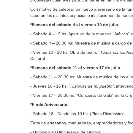
propuestas culturales para compartir en familia y amig
Con motivo de celebrar un nuevo aniversario de la fund
cabo en los distintos espacios e instituciones de nues
*Semana del sábado 4 al viernes 10 de julio
- Sábado 4 – 19 hs: Apertura de la muestra "Atávico" 
- Sábado 4 – 20.30 hs: Muestra de música a cargo de l
- Viernes 10 - 20 hs: Obra de teatro
"Todas somos Ana
Cultural.
*Semana del sábado 11 al viernes 17 de julio
- Sábado 11 – 20.30 hs: Muestra de música de los alu
- Jueves 16 - 15 hs:
"Historias de mi pueblo"
, interven
- Viernes 17 – 20.30 hs: “Concierto de Gala” de la Orq
*Finde Aniversario:
- Sábado 18 - Desde las 10 hs. (Plaza Rivadavia):
Feria de artesanos, manualistas, emprendedores y food
- Domingo 19 (Aniversario de Lincoln):