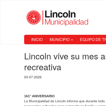
Ir
Municipalidad
al
de Lincoln
contenido
principal
INICIO
MUNICIPIO
EQUIPO DE 
Contenido
Lincoln vive su mes a
principal
recreativa
03-07-2026
161° ANIVERSARIO
La Municipalidad de Lincoln informa que durante todo e