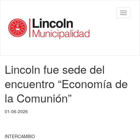
Ir
al
Municipalidad
Mostrar/
contenido
de Lincoln
barra
principal
de
navegac
Contenido
​Lincoln fue sede del
principal
encuentro “Economía de
la Comunión”
01-06-2026
INTERCAMBIO