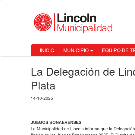
Ir
Municipalidad
al
de Lincoln
contenido
principal
INICIO
MUNICIPIO
EQUIPO DE 
Contenido
La Delegación de Linco
principal
Plata
14-10-2025
JUEGOS BONAERENSES
La Municipalidad de Lincoln informa que la Delegació