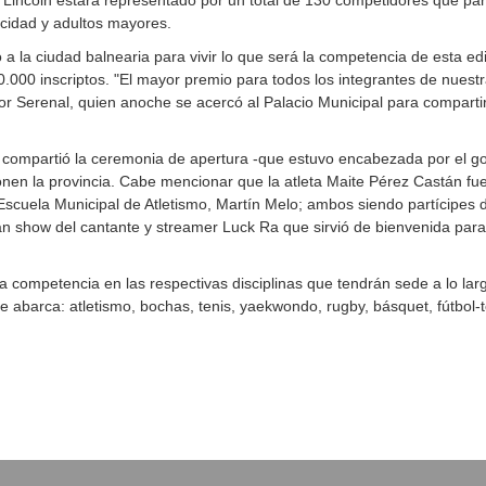
 Lincoln estará representado por un total de 130 competidores que parti
acidad y adultos mayores.
gó a la ciudad balnearia para vivir lo que será la competencia de esta
80.000 inscriptos. "El mayor premio para todos los integrantes de nuestr
r Serenal, quien anoche se acercó al Palacio Municipal para compartir
 compartió la ceremonia de apertura -que estuvo encabezada por el gobe
en la provincia. Cabe mencionar que la atleta Maite Pérez Castán fue 
a Escuela Municipal de Atletismo, Martín Melo; ambos siendo partícipes
ran show del cantante y streamer Luck Ra que sirvió de bienvenida par
 competencia en las respectivas disciplinas que tendrán sede a lo lar
e abarca: atletismo, bochas, tenis, yaekwondo, rugby, básquet, fútbol-t