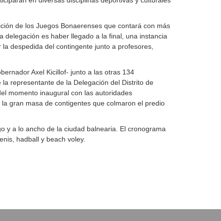
ciparán en diversas disciplinas deportivas y culturales
 edición de los Juegos Bonaerenses que contará con más
a delegación es haber llegado a la final, una instancia
 la despedida del contingente junto a profesores,
rnador Axel Kicillof- junto a las otras 134
la representante de la Delegación del Distrito de
 del momento inaugural con las autoridades
a la gran masa de contigentes que colmaron el predio
go y a lo ancho de la ciudad balnearia. El cronograma
enis, hadball y beach voley.