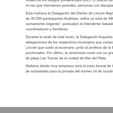
finales de los Juegos Bonaerenses 2025. El Distrito de
en las que intervienen juveniles, personas con discap
Esta mañana la Delegación del Distrito de Lincoln lle
de 30.000 participantes finalistas, sobre un total de 4
sumamente exigente", puntualizó el intendente Salvado
coordinadores y familiares.
Durante la tarde de este lunes, la Delegación linqueña
delegaciones de los respectivos municipios que compon
Lincoln que subió al escenario, junto al profesor de l
provinciales. Por último, la ceremonia contó con un g
de playa Las Toscas de la ciudad de Mar del Plata.
Mañana desde muy temprano será el inicio formal de la
de actividades para la jornada del martes 14 de octubr