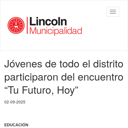
Ir
al
Municipalidad
Mostrar/
contenido
de Lincoln
barra
principal
de
navegac
Contenido
Jóvenes de todo el distrito
principal
participaron del encuentro
“Tu Futuro, Hoy”
02-09-2025
EDUCACIÓN