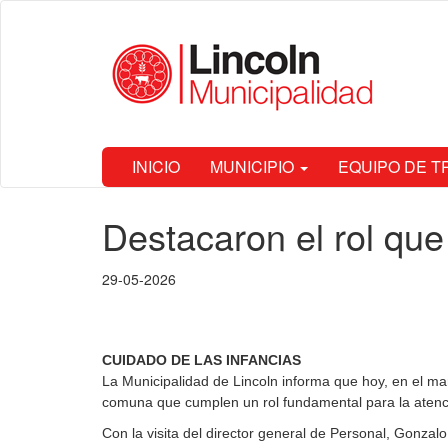
Ir
Municipalidad
al
de Lincoln
contenido
principal
INICIO
MUNICIPIO
EQUIPO DE 
Contenido
Destacaron el rol qu
principal
29-05-2026
CUIDADO DE LAS INFANCIAS
La Municipalidad de Lincoln informa que hoy, en el marc
comuna que cumplen un rol fundamental para la atenci
Con la visita del director general de Personal, Gonzal