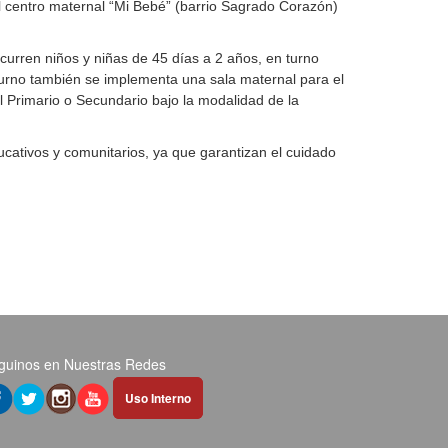
l centro maternal “Mi Bebé” (barrio Sagrado Corazón)
urren niños y niñas de 45 días a 2 años, en turno
turno también se implementa una sala maternal para el
l Primario o Secundario bajo la modalidad de la
ucativos y comunitarios, ya que garantizan el cuidado
guinos en Nuestras Redes
Abrir
Uso Interno
hipervínculo
en
nueva